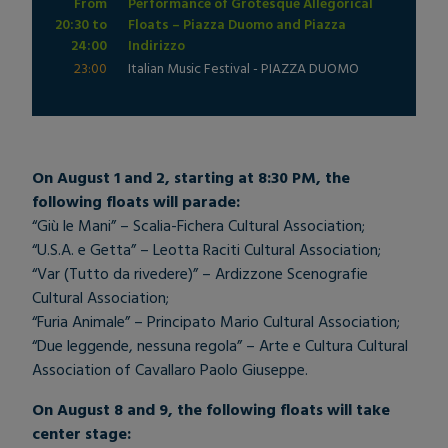
From
Performance of Grotesque Allegorical
20:30 to
Floats – Piazza Duomo and Piazza
24:00
Indirizzo
23:00
Italian Music Festival - PIAZZA DUOMO
On August 1 and 2, starting at 8:30 PM, the
following floats will parade:
“Giù le Mani” – Scalia-Fichera Cultural Association;
“U.S.A. e Getta” – Leotta Raciti Cultural Association;
“Var (Tutto da rivedere)” – Ardizzone Scenografie
Cultural Association;
“Furia Animale” – Principato Mario Cultural Association;
“Due leggende, nessuna regola” – Arte e Cultura Cultural
Association of Cavallaro Paolo Giuseppe.
On August 8 and 9, the following floats will take
center stage: