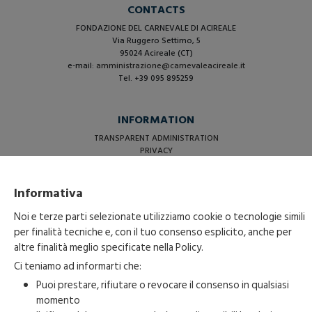
CONTACTS
FONDAZIONE DEL CARNEVALE DI ACIREALE
Via Ruggero Settimo, 5
95024 Acireale (CT)
e-mail:
amministrazione@carnevaleacireale.it
Tel. +39 095 895259
INFORMATION
TRANSPARENT ADMINISTRATION
PRIVACY
COOKIE BANNER
Informativa
Noi e terze parti selezionate utilizziamo cookie o tecnologie simili
per finalità tecniche e, con il tuo consenso esplicito, anche per
altre finalità meglio specificate nella
Policy
.
Ci teniamo ad informarti che:
Puoi prestare, rifiutare o revocare il consenso in qualsiasi
momento