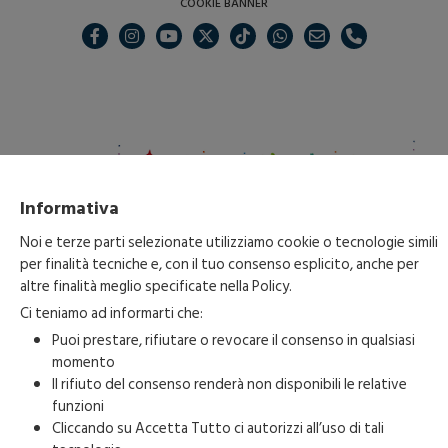
COOKIE BANNER
Informativa
Noi e terze parti selezionate utilizziamo cookie o tecnologie simili
per finalità tecniche e, con il tuo consenso esplicito, anche per
altre finalità meglio specificate nella
Policy
.
Ci teniamo ad informarti che:
Puoi prestare, rifiutare o revocare il consenso in qualsiasi
momento
Copyright 2023-2026 © • Fondazione Carnevale di Acireale • All Right
Il rifiuto del consenso renderà non disponibili le relative
Reserved • P.IVA. 04835980873
funzioni
Cliccando su Accetta Tutto ci autorizzi all’uso di tali