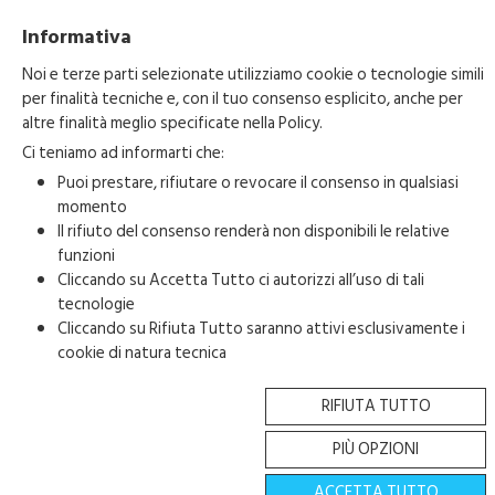
Informativa
Noi e terze parti selezionate utilizziamo cookie o tecnologie simili
per finalità tecniche e, con il tuo consenso esplicito, anche per
altre finalità meglio specificate nella
Policy
.
Ci teniamo ad informarti che:
Puoi prestare, rifiutare o revocare il consenso in qualsiasi
momento
Il rifiuto del consenso renderà non disponibili le relative
funzioni
Cliccando su Accetta Tutto ci autorizzi all’uso di tali
tecnologie
Cliccando su Rifiuta Tutto saranno attivi esclusivamente i
cookie di natura tecnica
RIFIUTA TUTTO
Copyright 2023-2026 © • Fondazione Carnevale di Acireale • All Right
Reserved • P.IVA. 04835980873
PIÙ OPZIONI
ACCETTA TUTTO