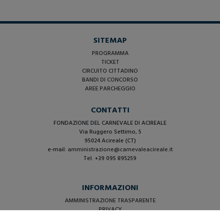
SITEMAP
PROGRAMMA
TICKET
CIRCUITO CITTADINO
BANDI DI CONCORSO
AREE PARCHEGGIO
CONTATTI
FONDAZIONE DEL CARNEVALE DI ACIREALE
Via Ruggero Settimo, 5
95024 Acireale (CT)
e-mail:
amministrazione@carnevaleacireale.it
Tel. +39 095 895259
INFORMAZIONI
AMMINISTRAZIONE TRASPARENTE
PRIVACY
COOKIE BANNER