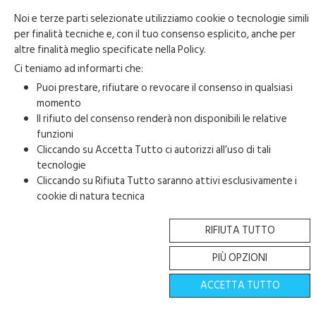
Noi e terze parti selezionate utilizziamo cookie o tecnologie simili
per finalità tecniche e, con il tuo consenso esplicito, anche per
altre finalità meglio specificate nella
Policy
.
Ci teniamo ad informarti che:
Puoi prestare, rifiutare o revocare il consenso in qualsiasi
momento
Il rifiuto del consenso renderà non disponibili le relative
funzioni
Cliccando su Accetta Tutto ci autorizzi all’uso di tali
tecnologie
Cliccando su Rifiuta Tutto saranno attivi esclusivamente i
cookie di natura tecnica
Copyright 2023-2026 © • Fondazione Carnevale di Acireale • All Right
RIFIUTA TUTTO
Reserved • P.IVA. 04835980873
PIÙ OPZIONI
ACCETTA TUTTO