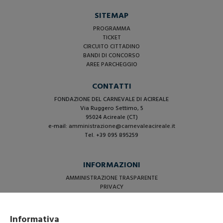
SITEMAP
PROGRAMMA
TICKET
CIRCUITO CITTADINO
BANDI DI CONCORSO
AREE PARCHEGGIO
CONTATTI
FONDAZIONE DEL CARNEVALE DI ACIREALE
Via Ruggero Settimo, 5
95024 Acireale (CT)
e-mail:
amministrazione@carnevaleacireale.it
Tel. +39 095 895259
INFORMAZIONI
AMMINISTRAZIONE TRASPARENTE
PRIVACY
COOKIE BANNER
Informativa