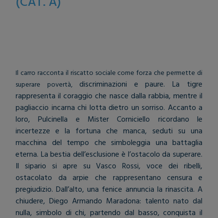
(CAT. A)
DUE LEGGENDE, NESSUNA REGOLA
Il carro racconta il riscatto sociale come forza che permette di
discriminazioni e paure. La tigre
superare povertà,
rappresenta il coraggio che nasce dalla rabbia, mentre il
pagliaccio incarna chi lotta dietro un sorriso. Accanto a
loro, Pulcinella e Mister Corniciello ricordano le
incertezze e la fortuna che manca, seduti su una
macchina del tempo che simboleggia una battaglia
eterna. La bestia dell’esclusione è l’ostacolo da superare.
Il sipario si apre su Vasco Rossi, voce dei ribelli,
ostacolato da arpie che rappresentano censura e
pregiudizio. Dall’alto, una fenice annuncia la rinascita. A
chiudere, Diego Armando Maradona: talento nato dal
nulla, simbolo di chi, partendo dal basso, conquista il