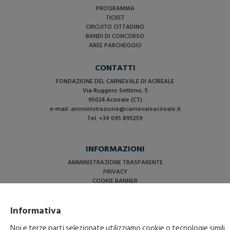
PROGRAMMA
TICKET
CIRCUITO CITTADINO
BANDI DI CONCORSO
AREE PARCHEGGIO
CONTATTI
FONDAZIONE DEL CARNEVALE DI ACIREALE
Via Ruggero Settimo, 5
95024 Acireale (CT)
e-mail:
amministrazione@carnevaleacireale.it
Tel. +39 095 895259
INFORMAZIONI
AMMINISTRAZIONE TRASPARENTE
PRIVACY
COOKIE BANNER
Informativa
Noi e terze parti selezionate utilizziamo cookie o tecnologie simili