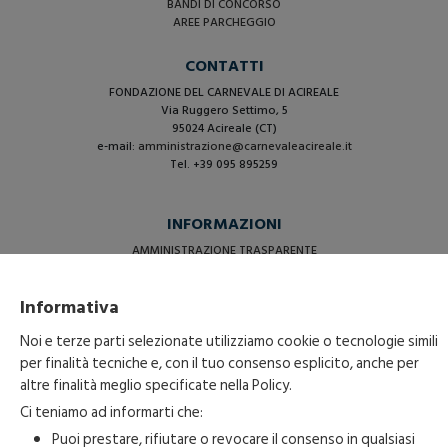
BANDI DI CONCORSO
AREE PARCHEGGIO
CONTATTI
FONDAZIONE DEL CARNEVALE DI ACIREALE
Via Ruggero Settimo, 5
95024 Acireale (CT)
e-mail:
amministrazione@carnevaleacireale.it
Tel. +39 095 895259
INFORMAZIONI
AMMINISTRAZIONE TRASPARENTE
PRIVACY
COOKIE BANNER
Informativa
Noi e terze parti selezionate utilizziamo cookie o tecnologie simili
per finalità tecniche e, con il tuo consenso esplicito, anche per
altre finalità meglio specificate nella
Policy
.
Ci teniamo ad informarti che:
Puoi prestare, rifiutare o revocare il consenso in qualsiasi