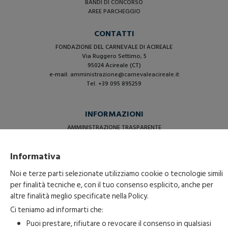
BANDI DI CONCORSO
AREE PARCHEGGIO
CONTATTI
FONDAZIONE DEL CARNEVALE DI ACIREALE
Via Ruggero Settimo, 5
95024 Acireale (CT)
e-mail:
amministrazione@carnevaleacireale.it
Tel. +39 095 895259
INFORMAZIONI
AMMINISTRAZIONE TRASPARENTE
PRIVACY
COOKIE BANNER
Informativa
Noi e terze parti selezionate utilizziamo cookie o tecnologie simili
per finalità tecniche e, con il tuo consenso esplicito, anche per
altre finalità meglio specificate nella
Policy
.
Ci teniamo ad informarti che:
Puoi prestare, rifiutare o revocare il consenso in qualsiasi