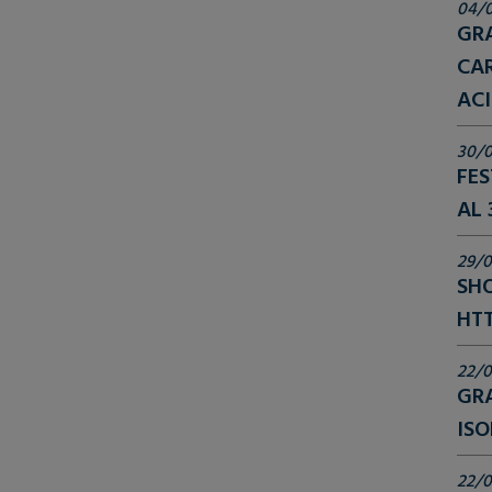
04/
GR
CAR
ACI
30/
FES
AL
29/
SHO
HTT
22/0
GR
ISO
22/0